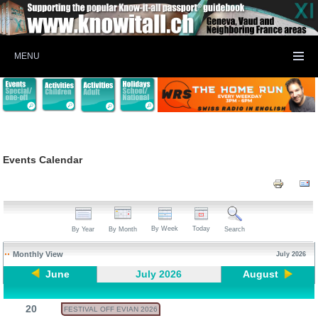
MENU
Events Calendar
By Week
Today
By Year
By Month
Search
Monthly View
July 2026
June
July 2026
August
20
FESTIVAL OFF EVIAN 2026