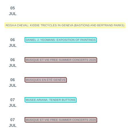
05
JUL
ROSA A CHEVAL: KIDDIE TRICYCLES IN GENEVA (BASTIONS AND BERTRAND PARKS)
06
DANIEL J. YEOMANS: EXPOSITION OF PAINTINGS
JUL
06
MUSIQUE ET VIE FREE SUMMER CONCERTS 2026
JUL
06
MUSIQUES EN ÉTÉ GENÈVE
JUL
07
MUSEE ARIANA: TENDER BUTTONS
JUL
07
MUSIQUE ET VIE FREE SUMMER CONCERTS 2026
JUL