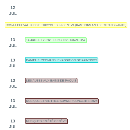
12
JUL
ROSA A CHEVAL: KIDDIE TRICYCLES IN GENEVA (BASTIONS AND BERTRAND PARKS)
13
14 JUILLET 2026: FRENCH NATIONAL DAY
JUL
13
DANIEL J. YEOMANS: EXPOSITION OF PAINTINGS
JUL
13
LES AUBES AUX BAINS DE PÂQUIS
JUL
13
MUSIQUE ET VIE FREE SUMMER CONCERTS 2026
JUL
13
MUSIQUES EN ÉTÉ GENÈVE
JUL