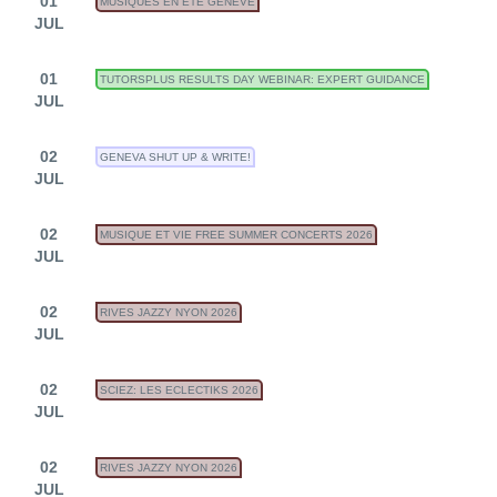
01
MUSIQUES EN ÉTÉ GENÈVE
JUL
01
TUTORSPLUS RESULTS DAY WEBINAR: EXPERT GUIDANCE
JUL
02
GENEVA SHUT UP & WRITE!
JUL
02
MUSIQUE ET VIE FREE SUMMER CONCERTS 2026
JUL
02
RIVES JAZZY NYON 2026
JUL
02
SCIEZ: LES ECLECTIKS 2026
JUL
02
RIVES JAZZY NYON 2026
JUL