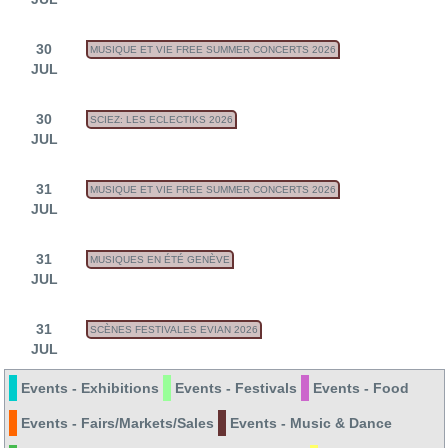
30
MUSIQUE ET VIE FREE SUMMER CONCERTS 2026
JUL
30
SCIEZ: LES ECLECTIKS 2026
JUL
31
MUSIQUE ET VIE FREE SUMMER CONCERTS 2026
JUL
31
MUSIQUES EN ÉTÉ GENÈVE
JUL
31
SCÈNES FESTIVALES EVIAN 2026
JUL
Events - Exhibitions
Events - Festivals
Events - Food
Events - Fairs/Markets/Sales
Events - Music & Dance