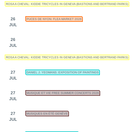
ROSA A CHEVAL: KIDDIE TRICYCLES IN GENEVA (BASTIONS AND BERTRAND PARKS)
26
PUCES DE NYON: FLEA MARKET 2026
JUL
26
JUL
ROSA A CHEVAL: KIDDIE TRICYCLES IN GENEVA (BASTIONS AND BERTRAND PARKS)
27
DANIEL J. YEOMANS: EXPOSITION OF PAINTINGS
JUL
27
MUSIQUE ET VIE FREE SUMMER CONCERTS 2026
JUL
27
MUSIQUES EN ÉTÉ GENÈVE
JUL