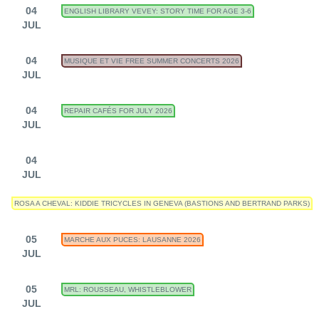
04
ENGLISH LIBRARY VEVEY: STORY TIME FOR AGE 3-6
JUL
04
MUSIQUE ET VIE FREE SUMMER CONCERTS 2026
JUL
04
REPAIR CAFÉS FOR JULY 2026
JUL
04
JUL
ROSA A CHEVAL: KIDDIE TRICYCLES IN GENEVA (BASTIONS AND BERTRAND PARKS)
05
MARCHE AUX PUCES: LAUSANNE 2026
JUL
05
MRL: ROUSSEAU, WHISTLEBLOWER
JUL