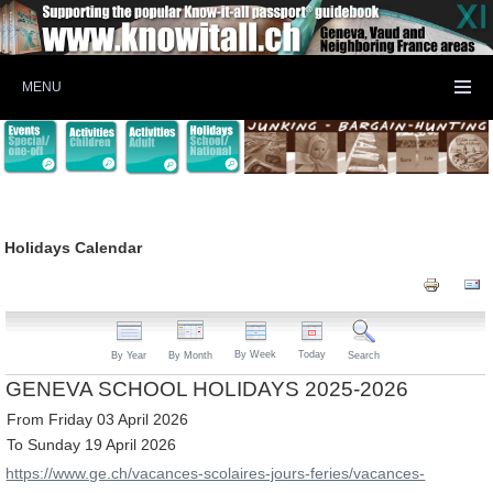
MENU
Holidays Calendar
By Week
Today
By Year
By Month
Search
GENEVA SCHOOL HOLIDAYS 2025-2026
From Friday 03 April 2026
To Sunday 19 April 2026
https://www.ge.ch/vacances-scolaires-jours-feries/vacances-